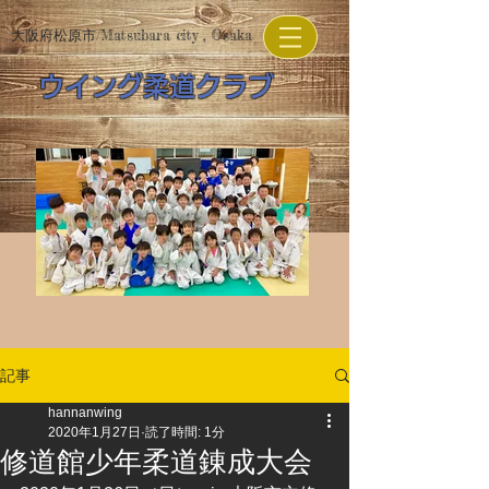
​大阪府松原市/Matsubara city , Osaka
​ウイング柔道クラブ
記事
hannanwing
2020年1月27日
読了時間: 1分
修道館少年柔道錬成大会