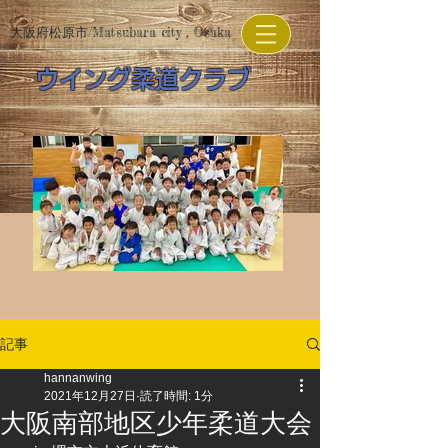
​大阪府松原市/Matsubara city , Osaka
​ウイング柔道クラブ
記事
hannanwing
2021年12月27日
読了時間: 1分
大阪南部地区少年柔道大会